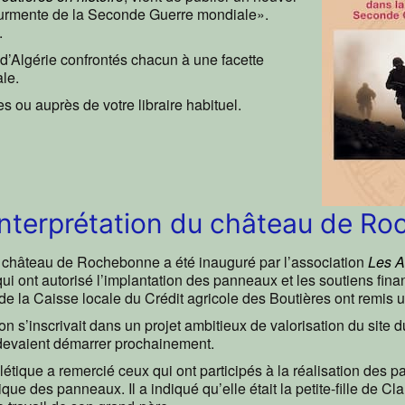
 tourmente de la Seconde Guerre mondiale».
.
fs d’Algérie confrontés chacun à une facette
le.
s ou auprès de votre libraire habituel.
interprétation du château de R
u château de Rochebonne a été inauguré par l’association
Les 
 qui ont autorisé l’implantation des panneaux et les soutiens fina
s de la Caisse locale du Crédit agricole des Boutières ont remis 
n s’inscrivait dans un projet ambitieux de valorisation du site
devaient démarrer prochainement.
tique a remercié ceux qui ont participés à la réalisation des pan
ique des panneaux. Il a indiqué qu’elle était la petite-fille de C