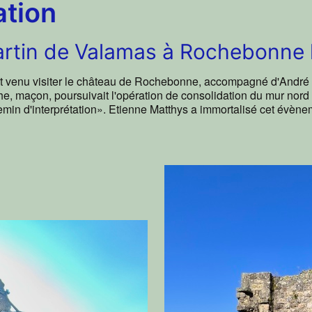
ation
artin de Valamas à Rochebonne l
t venu visiter le château de Rochebonne, accompagné d'André B
, maçon, poursuivait l'opération de consolidation du mur nord d
hemin d'interprétation». Etienne Matthys a immortalisé cet évèn