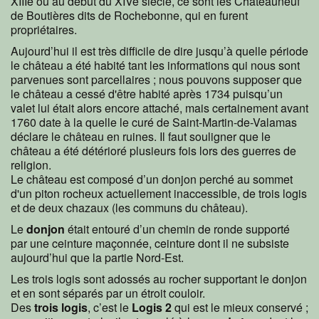
XIIIe ou au début du XIVe siècle, ce sont les Châteauneuf
de Boutières dits de Rochebonne, qui en furent
propriétaires.
Aujourd’hui il est très difficile de dire jusqu’à quelle période
le château a été habité tant les informations qui nous sont
parvenues sont parcellaires ; nous pouvons supposer que
le château a cessé d'être habité après 1734 puisqu’un
valet lui était alors encore attaché, mais certainement avant
1760 date à la quelle le curé de Saint-Martin-de-Valamas
déclare le château en ruines. Il faut souligner que le
château a été détérioré plusieurs fois lors des guerres de
religion.
Le château est composé d’un donjon perché au sommet
d'un piton rocheux actuellement inaccessible, de trois logis
et de deux chazaux (les communs du château).
Le
donjon
était entouré d’un chemin de ronde supporté
par une ceinture maçonnée, ceinture dont il ne subsiste
aujourd’hui que la partie Nord-Est.
Les trois logis sont adossés au rocher supportant le donjon
et en sont séparés par un étroit couloir.
Des
trois logis
, c’est le
Logis 2
qui est le mieux conservé ;