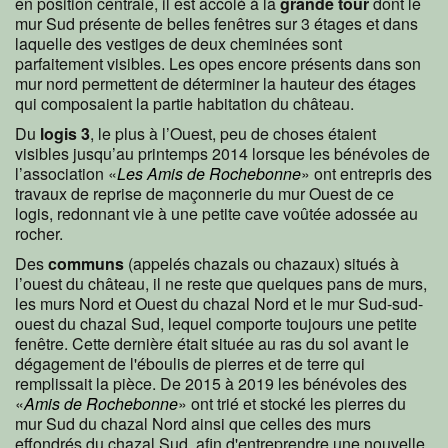
en position centrale, il est accolé à la
grande tour
dont le
mur Sud présente de belles fenêtres sur 3 étages et dans
laquelle des vestiges de deux cheminées sont
parfaitement visibles. Les opes encore présents dans son
mur nord permettent de déterminer la hauteur des étages
qui composaient la partie habitation du château.
Du
logis 3
, le plus à l’Ouest, peu de choses étaient
visibles jusqu’au printemps 2014 lorsque les bénévoles de
l’association «
Les Amis de Rochebonne
» ont entrepris des
travaux de reprise de maçonnerie du mur Ouest de ce
logis, redonnant vie à une petite cave voûtée adossée au
rocher.
Des
communs
(appelés chazals ou
chazaux) situés à
l’ouest du château, il ne reste que quelques pans de murs,
les murs Nord et Ouest du chazal Nord et le mur Sud-sud-
ouest du chazal Sud, lequel comporte toujours une petite
fenêtre. Cette dernière était située au ras du sol avant le
dégagement de l'éboulis de pierres et de terre qui
remplissait la pièce. De 2015 à 2019 les bénévoles des
«
Amis de Rochebonne
» ont trié et stocké les pierres du
mur Sud du chazal Nord ainsi que celles des murs
effondrés du chazal Sud, afin d'entreprendre une nouvelle